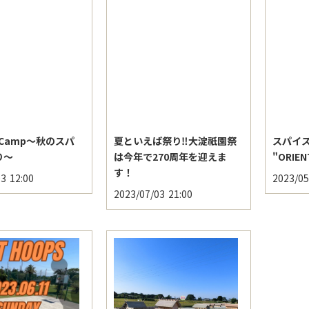
al Camp〜秋のスパ
夏といえば祭り‼️大淀祇園祭
スパイ
り〜
は今年で270周年を迎えま
"ORIE
す！
03
12:00
2023/05
2023/07/03
21:00