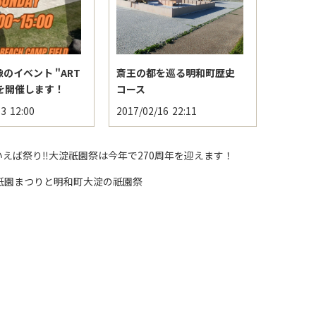
のイベント "ART
斎王の都を巡る明和町歴史
"を開催します！
コース
13
12:00
2017/02/16
22:11
いえば祭り‼️大淀祇園祭は今年で270周年を迎えます！
祇園まつりと明和町大淀の祇園祭