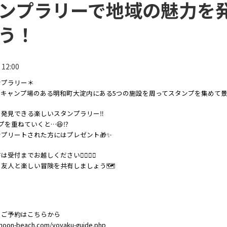
ンプラリーで地域の魅力を
う！
12:00
ンプラリー＊
チキャンプ場のある明和町大淀内にある5つの施設を周ってスタンプを集めて
発見できる楽しいスタンプラリー‼️
プを重ねていくと…😆⁉️
プリートされた方にはプレゼント🎁✨
付までお越しください💁‍♀️💁‍♂️
友人と楽しい冒険を共有しましょう🗺️
のご予約はこちらから
moon-beach.com/yoyaku-guide.php