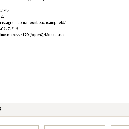
てます／
ラム
.instagram.com/moonbeachcampfield/
追加はこちら
e.line.me/dvv4170g?openQrModal=true
事