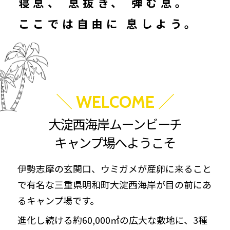
寝息、
息抜き、
弾む息。
ここでは自由に
息しよう。
＼
／
WELCOME
大淀西海岸ムーンビーチ
キャンプ場へようこそ
伊勢志摩の玄関口、ウミガメが産卵に来ること
で有名な三重県明和町大淀西海岸が目の前にあ
るキャンプ場です。
進化し続ける約60,000㎡の広大な敷地に、3種